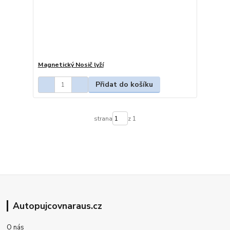
Magnetický Nosič lyží
Přidat do košíku
strana
z 1
Autopujcovnaraus.cz
O nás