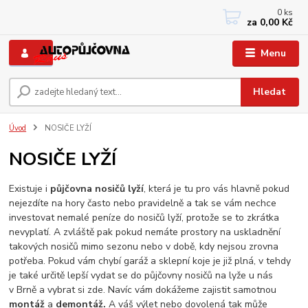
0
ks
+420 733767377
za
0,00 Kč
PO-PÁ: 8 - 12, 13 - 17
Menu
Hledat
Úvod
NOSIČE LYŽÍ
NOSIČE LYŽÍ
Existuje i
půjčovna nosičů lyží
, která je tu pro vás hlavně pokud
nejezdíte na hory často nebo pravidelně a tak se vám nechce
investovat nemalé peníze do nosičů lyží, protože se to zkrátka
nevyplatí. A zvláště pak pokud nemáte prostory na uskladnění
takových nosičů mimo sezonu nebo v době, kdy nejsou zrovna
potřeba. Pokud vám chybí garáž a sklepní koje je již plná, v tehdy
je také určitě lepší vydat se do půjčovny nosičů na lyže u nás
v Brně a vybrat si zde. Navíc vám dokážeme zajistit samotnou
montáž
a
demontáž.
A váš výlet nebo dovolená tak může