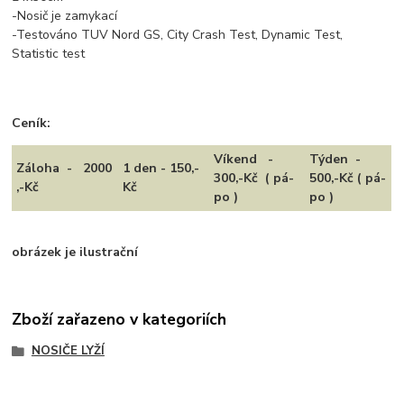
-Nosič je zamykací
-Testováno TUV Nord GS, City Crash Test, Dynamic Test,
Statistic test
Ceník:
Víkend -
Týden -
Záloha - 2000
1 den - 150,-
300,-Kč ( pá-
500,-Kč ( pá-
,-Kč
Kč
po )
po )
obrázek je ilustrační
Zboží zařazeno v kategoriích
NOSIČE LYŽÍ