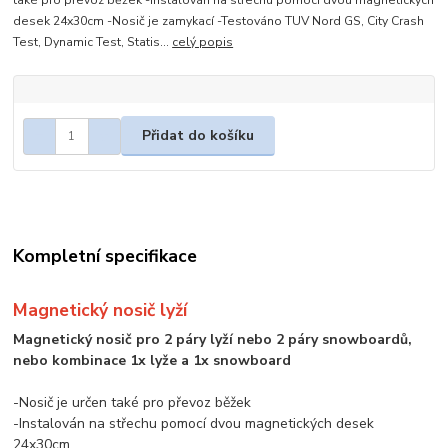
také pro převoz běžek -Instalován na střechu pomocí dvou magnetických
desek 24x30cm -Nosič je zamykací -Testováno TUV Nord GS, City Crash
Test, Dynamic Test, Statis...
celý popis
Přidat do košíku
Kompletní specifikace
Magnetický nosič lyží
Magnetický nosič pro 2 páry lyží nebo 2 páry snowboardů,
nebo kombinace 1x lyže a 1x snowboard
-Nosič je určen také pro převoz běžek
-Instalován na střechu pomocí dvou magnetických desek
24x30cm