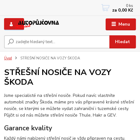
0
ks
+420 733767377
za
0,00 Kč
PO-PÁ: 8 - 12, 13 - 17
Menu
Hledat
Úvod
STŘEŠNÍ NOSIČE NA VOZY ŠKODA
STŘEŠNÍ NOSIČE NA VOZY
ŠKODA
Jsme specialisté na střešní nosiče. Pokud navíc vlastníte
automobil značky Škoda, máme pro vás připravené krásné střešní
nosiče, se kterými se můžete vydat zahraniční i tuzemské cesty.
Půjčit si od nás můžete střešní nosiče Thule, Hakr a GEV.
Garance kvality
Každý námi nabízený střešní nosič je vždy připraven na cestu.