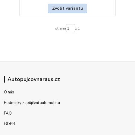
Zvolit variantu
strana
z 1
Autopujcovnaraus.cz
O nás
Podmínky zapůjčení automobilu
FAQ
GDPR