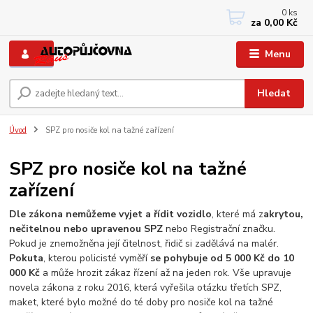
0
ks
+420 733767377
za
0,00 Kč
PO-PÁ: 8 - 12, 13 - 17
Menu
Hledat
Úvod
SPZ pro nosiče kol na tažné zařízení
SPZ pro nosiče kol na tažné
zařízení
Dle zákona nemůžeme vyjet a řídit vozidlo
, které má z
akrytou,
nečitelnou nebo upravenou SPZ
nebo Registrační značku.
Pokud je znemožněna její čitelnost, řidič si zadělává na malér.
Pokuta
, kterou policisté vyměří
se pohybuje od 5 000 Kč do 10
000 Kč
a může hrozit zákaz řízení až na jeden rok. Vše upravuje
novela zákona z roku 2016, která vyřešila otázku třetích SPZ,
maket, které bylo možné do té doby pro nosiče kol na tažné