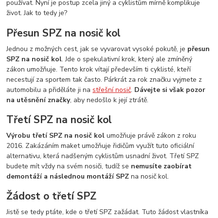
používat. Nyní je postup zcela jiný a cyklistům mírně komplikuje
život. Jak to tedy je?
Přesun SPZ na nosič kol
Jednou z možných cest, jak se vyvarovat vysoké pokutě, je
přesun
SPZ na nosič kol
. Jde o spekulativní krok, který ale zmíněný
zákon umožňuje. Tento krok vítají především ti cyklisté, kteří
necestují za sportem tak často. Párkrát za rok značku vyjmete z
automobilu a přiděláte ji na
střešní nosič
.
Dávejte si však pozor
na utěsnění značky
, aby nedošlo k její ztrátě.
Třetí SPZ na nosič kol
Výrobu třetí SPZ na nosič kol
umožňuje právě zákon z roku
2016. Zakázáním maket umožňuje řidičům využít tuto oficiální
alternativu, která nadšeným cyklistům usnadní život. Třetí SPZ
budete mít vždy na svém nosiči, tudíž se
nemusíte zaobírat
demontáží a následnou montáží SPZ
na nosič kol.
Žádost o třetí SPZ
Jistě se tedy ptáte, kde o třetí SPZ zažádat. Tuto žádost vlastníka