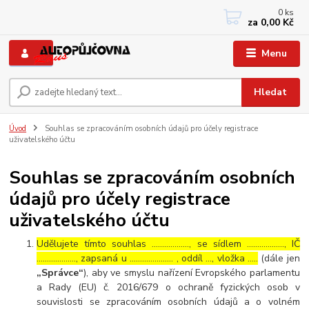
0
ks
+420 733767377
za
0,00 Kč
PO-PÁ: 8 - 12, 13 - 17
Menu
Hledat
Úvod
Souhlas se zpracováním osobních údajů pro účely registrace
uživatelského účtu
Souhlas se zpracováním osobních
údajů pro účely registrace
uživatelského účtu
Udělujete tímto souhlas ……………..., se sídlem ………………, IČ
………………., zapsaná u ………………… , oddíl …, vložka …..
(dále jen
„Správce“
), aby ve smyslu nařízení Evropského parlamentu
a Rady (EU) č. 2016/679 o ochraně fyzických osob v
souvislosti se zpracováním osobních údajů a o volném