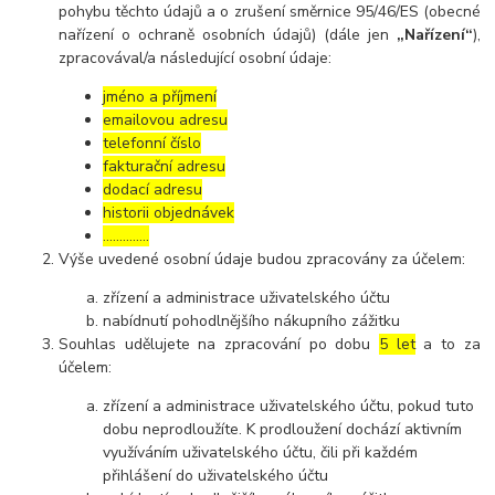
pohybu těchto údajů a o zrušení směrnice 95/46/ES (obecné
nařízení o ochraně osobních údajů) (dále jen
„Nařízení“
),
zpracovával/a následující osobní údaje:
jméno a příjmení
emailovou adresu
telefonní číslo
fakturační adresu
dodací adresu
historii objednávek
…………..
Výše uvedené osobní údaje budou zpracovány za účelem:
zřízení a administrace uživatelského účtu
nabídnutí pohodlnějšího nákupního zážitku
Souhlas udělujete na zpracování po dobu
5 let
a to za
účelem:
zřízení a administrace uživatelského účtu, pokud tuto
dobu neprodloužíte. K prodloužení dochází aktivním
využíváním uživatelského účtu, čili při každém
přihlášení do uživatelského účtu