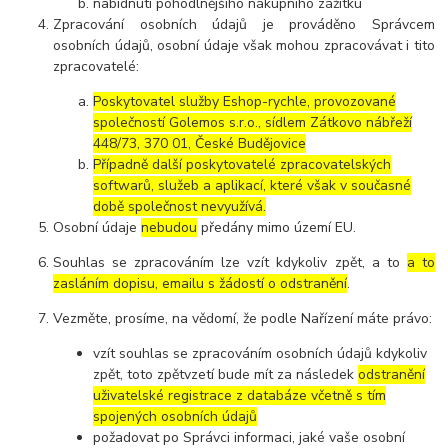
nabídnutí pohodlnějšího nákupního zážitku
Zpracování osobních údajů je prováděno Správcem
osobních údajů, osobní údaje však mohou zpracovávat i tito
zpracovatelé:
Poskytovatel služby Eshop-rychle, provozované
společností Golemos s.r.o., sídlem Zátkovo nábřeží
448/73, 370 01, České Budějovice
Případně další poskytovatelé zpracovatelských
softwarů, služeb a aplikací, které však v současné
době společnost nevyužívá.
Osobní údaje
nebudou
předány mimo území EU.
Souhlas se zpracováním lze vzít kdykoliv zpět, a to
a to
zasláním dopisu, emailu s žádostí o odstranění
.
Vezměte, prosíme, na vědomí, že podle Nařízení máte právo:
vzít souhlas se zpracováním osobních údajů kdykoliv
zpět, toto zpětvzetí bude mít za následek
odstranění
uživatelské registrace z databáze včetně s tím
spojených osobních údajů
požadovat po Správci informaci, jaké vaše osobní