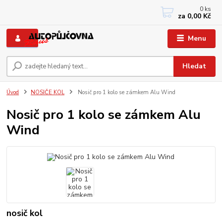
0
ks
+420 733767377
za
0,00 Kč
PO-PÁ: 8 - 12, 13 - 17
Menu
Hledat
Úvod
NOSIČE KOL
Nosič pro 1 kolo se zámkem Alu Wind
Nosič pro 1 kolo se zámkem Alu
Wind
nosič kol