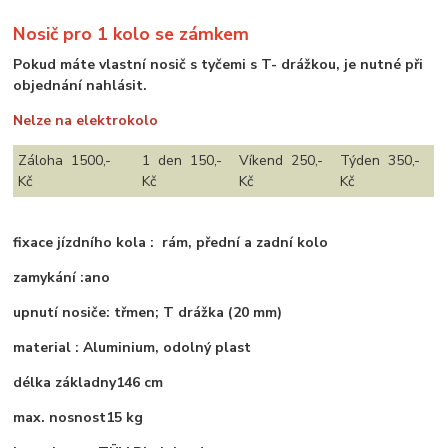
Nosič pro 1 kolo se zámkem
Pokud máte vlastní nosič s tyčemi s T- drážkou, je nutné při
objednání nahlásit.
Nelze na elektrokolo
Záloha 1500,-
1 den 150,-
Víkend 250,-
Týden 350,-
Kč
Kč
Kč
Kč
fixace jízdního kola : rám, přední a zadní kolo
zamykání :ano
upnutí nosiče: třmen; T drážka (20 mm)
material : Aluminium, odolný plast
délka základny146 cm
max. nosnost15 kg