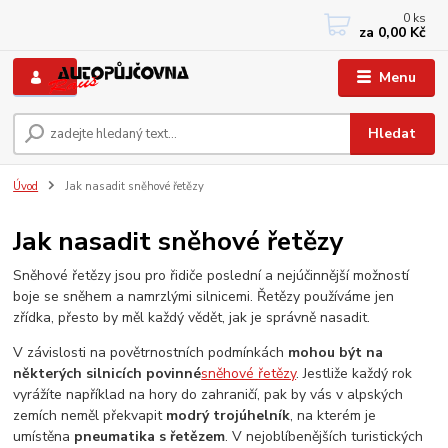
0
ks
+420 733767377
za
0,00 Kč
PO-PÁ: 8 - 12, 13 - 17
Menu
Hledat
Úvod
Jak nasadit sněhové řetězy
Jak nasadit sněhové řetězy
Sněhové řetězy jsou pro řidiče poslední a nejúčinnější možností
boje se sněhem a namrzlými silnicemi. Řetězy používáme jen
zřídka, přesto by měl každý vědět, jak je správně nasadit.
V závislosti na povětrnostních podmínkách
mohou být na
některých silnicích povinné
sněhové řetězy
. Jestliže každý rok
vyrážíte například na hory do zahraničí, pak by vás v alpských
zemích neměl překvapit
modrý trojúhelník
, na kterém je
umístěna
pneumatika s řetězem
. V nejoblíbenějších turistických