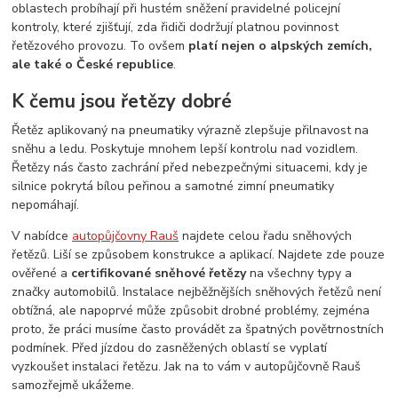
oblastech probíhají při hustém sněžení pravidelné policejní
kontroly, které zjišťují, zda řidiči dodržují platnou povinnost
řetězového provozu. To ovšem
platí nejen o alpských zemích,
ale také o České republice
.
K čemu jsou řetězy dobré
Řetěz aplikovaný na pneumatiky výrazně zlepšuje přilnavost na
sněhu a ledu. Poskytuje mnohem lepší kontrolu nad vozidlem.
Řetězy nás často zachrání před nebezpečnými situacemi, kdy je
silnice pokrytá bílou peřinou a samotné zimní pneumatiky
nepomáhají.
V nabídce
autopůjčovny Rauš
najdete celou řadu sněhových
řetězů. Liší se způsobem konstrukce a aplikací. Najdete zde pouze
ověřené a
certifikované sněhové řetězy
na všechny typy a
značky automobilů. Instalace nejběžnějších sněhových řetězů není
obtížná, ale napoprvé může způsobit drobné problémy, zejména
proto, že práci musíme často provádět za špatných povětrnostních
podmínek. Před jízdou do zasněžených oblastí se vyplatí
vyzkoušet instalaci řetězu. Jak na to vám v autopůjčovně Rauš
samozřejmě ukážeme.