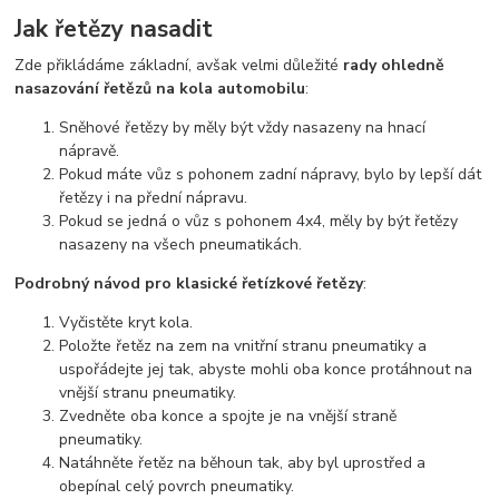
Jak řetězy nasadit
Zde přikládáme základní, avšak velmi důležité
rady ohledně
nasazování řetězů na kola automobilu
:
Sněhové řetězy by měly být vždy nasazeny na hnací
nápravě.
Pokud máte vůz s pohonem zadní nápravy, bylo by lepší dát
řetězy i na přední nápravu.
Pokud se jedná o vůz s pohonem 4x4, měly by být řetězy
nasazeny na všech pneumatikách.
Podrobný návod pro klasické řetízkové řetězy
:
Vyčistěte kryt kola.
Položte řetěz na zem na vnitřní stranu pneumatiky a
uspořádejte jej tak, abyste mohli oba konce protáhnout na
vnější stranu pneumatiky.
Zvedněte oba konce a spojte je na vnější straně
pneumatiky.
Natáhněte řetěz na běhoun tak, aby byl uprostřed a
obepínal celý povrch pneumatiky.