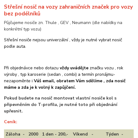
Střešní nosič na vozy zahraničních značek pro vozy
bez podélníků
Půjčujeme nosiče zn. Thule , GEV , Neumann (dle nabídky na
konkrétní typ vozu)
Střešní nosiče nejsou univerzální , vždy je nutné vybrat nosič
podle auta.
Při objednávce nebo dotazu
vždy uvádějte
značku vozu , rok
výroby , typ karoserie (sedan , combi) a termín pronájmu-
nezapoměnte i
Váš email, obratem Vám sdělíme , zda nosič
máme a zda je k volný k zapůjčení.
Pokud budete na nosič montovat vlastní nosiče kol s
připevněním do T-profilu, je nutné toto při objednání
upřesnit.
Ceník:
Záloha - 2000
1 den - 200,-
Víkend -
Týden -