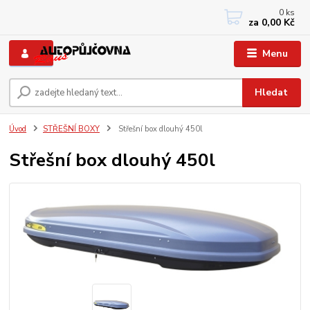
0
ks
+420 733767377
za
0,00 Kč
PO-PÁ: 8 - 12, 13 - 17
Menu
Hledat
Úvod
STŘEŠNÍ BOXY
Střešní box dlouhý 450l
Střešní box dlouhý 450l