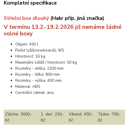
Kompletní specifikace
Střešní box dlouhý
(Hakr příp. jiná značka)
V termínu 13.2.-19.2.2026 již nemáme žádné
volné boxy
Objem: 450 l
Počet lyží/snowboardů: 8/5
Hmotnost: 16 kg
Maximální zátěž / hmotnost: 50 kg
Rozměry - délka: 2200 mm
Rozměry - šířka: 800 mm
Rozměry - výška: 400 mm
Material: ABS
Centrální zámek: ano
Záloha 3000,-
1 den 230,-
Víkend 450,-
Týden 700,-
Kč
Kč
Kč
Kč