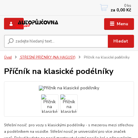
0
ks
+420 733767377
za
0,00 Kč
PO-PÁ: 8 - 12, 13 - 17
Menu
Hledat
Úvod
STŘEŠNÍ PŘÍČNÍKY (NA HAGUSY)
Příčník na klasické podélníky
Příčník na klasické podélníky
Střešní nosič pro vozy s klasickými podélníky - s mezerou mezi střechou
a podélníkem na vozidle. Střešní nosič je univerzální pro více značek