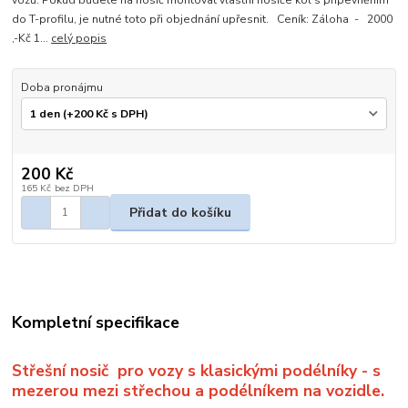
vozů. Pokud budete na nosič montovat vlastní nosiče kol s připevněním
do T-profilu, je nutné toto při objednání upřesnit. Ceník: Záloha - 2000
,-Kč 1...
celý popis
Doba pronájmu
200 Kč
165 Kč
bez DPH
Přidat do košíku
Kompletní specifikace
Střešní nosič pro vozy s klasickými podélníky -
s
mezerou mezi střechou a podélníkem na vozidle.