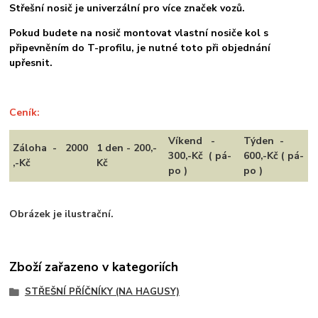
Střešní nosič je univerzální pro více značek vozů.
Pokud budete na nosič montovat vlastní nosiče kol s
připevněním do T-profilu, je nutné toto při objednání
upřesnit.
Ceník:
Víkend -
Týden -
Záloha - 2000
1 den - 200,-
300,-Kč ( pá-
600,-Kč ( pá-
,-Kč
Kč
po )
po )
Obrázek je ilustrační.
Zboží zařazeno v kategoriích
STŘEŠNÍ PŘÍČNÍKY (NA HAGUSY)